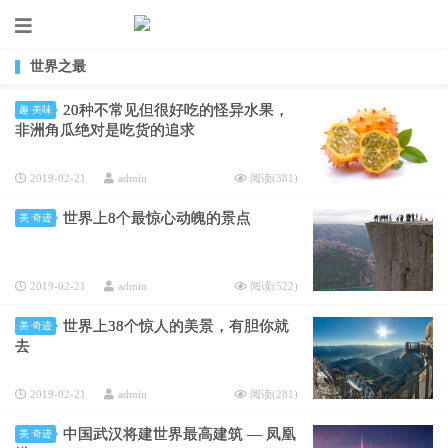
世界之最
20种不常见但很好吃的怪异水果，
趣·美味
非洲角瓜绝对是吃货的追求
2019-02-21
admin
阅读(
381
)
世界上8个最惊心动魄的景点
美·奇迹
2019-02-21
admin
阅读(
522
)
世界上38个惊人的美景，有胆你就
美·奇迹
去
2019-02-21
admin
阅读(
281
)
中国武汉将建世界最高建筑 — 凤凰
美·奇迹