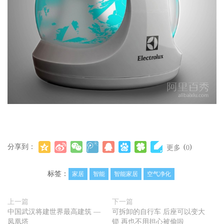
分享到：
(
)
更多
0
标签：
家居
智能
智能家居
空气净化
上一篇
下一篇
中国武汉将建世界最高建筑 —
可拆卸的自行车 后座可以变大
凤凰塔
锁 再也不用担心被偷啦