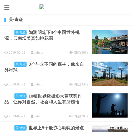
美·奇迹
陶渊明笔下8个中国世外桃
美·奇迹
源，云南坝美真如桃花源
2019-02-21
admin
阅读(
569
)
8个与众不同的森林，像来自
美·奇迹
外星球
2019-02-21
admin
阅读(
338
)
10幅世界级摄影大赛获奖作
美·奇迹
品，让你对自然、社会和人生有所感悟
2019-02-21
admin
阅读(
283
)
世界上8个最惊心动魄的景点
美·奇迹