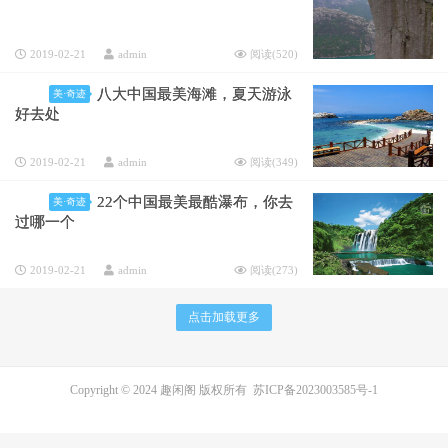
2019-02-21
admin
阅读(
520
)
八大中国最美海滩，夏天游泳
美·奇迹
好去处
2019-02-21
admin
阅读(
349
)
22个中国最美最酷瀑布，你去
美·奇迹
过哪一个
2019-02-21
admin
阅读(
273
)
点击加载更多
Copyright © 2024 趣闲阁 版权所有
苏ICP备2023003585号-1