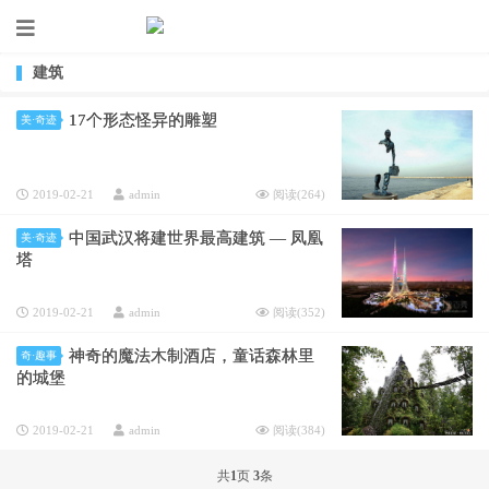
建筑
17个形态怪异的雕塑
美·奇迹
2019-02-21
admin
阅读(
264
)
中国武汉将建世界最高建筑 — 凤凰
美·奇迹
塔
2019-02-21
admin
阅读(
352
)
神奇的魔法木制酒店，童话森林里
奇·趣事
的城堡
2019-02-21
admin
阅读(
384
)
共
1
页
3
条