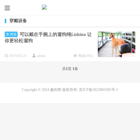
穿戴设备
可以戴在手腕上的遛狗绳Lishinu 让
美·奇迹
你更轻松遛狗
2019-02-21
admin
阅读(
285
)
共
1
页
1
条
Copyright © 2024 趣闲阁 版权所有
苏ICP备2023003585号-1